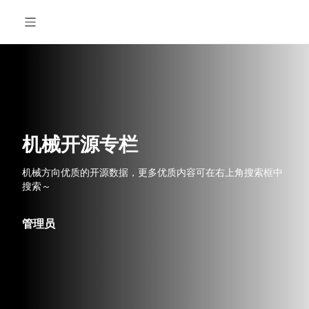
机械开源专栏
首
页
机械开源专栏
【RM2025-摩擦轮飞镖系统机械设计指南--从理论到实战】
机械方向优质的开源数据，更多优质内容可在右上角搜索框中
搜索～
【RM2022-SimulatorX模拟器开源】华南理工大学 华南虎技
【RM2022-气动发射英雄机器人开源】桂林电子科技大学
管理员
【RM2021-重力补偿机构开源】广东工业大学-DynamicX机器
【RM2021-英雄机器人-机械结构开源】上海交通大学云汉交龙