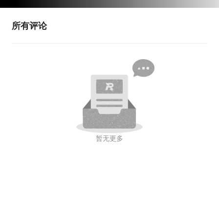
【RM2021-英雄机器人机械开源】哈尔滨工业大学（深圳）南..
【RM2023-工程机器人机械结构开源】南方科技大学-ARTINX
所有评论
【RM2023-6R工程机器人机械结构开源】浙江大学-Hello Worl
【RM2022-双枪平衡步兵机械开源】哈尔滨工程大学创梦之翼
【RM2023-平衡步兵机械结构开源】上海交通大学-云汉交龙
【RM2023-全向轮步兵开源】东北大学TDT
【RM2021-舵轮步兵机器人开源】华南理工大学-普渡华南虎
暂无更多
【RM2022-步兵机器人机械结构开源】南京理工大学-Alliance
【RM2020-步兵机器人机械技术开源】上海交通大学-交龙战队
【RM2023-哨兵机器人机械结构开源】深圳大学
【RM2023-哨兵开源】东北大学TDT