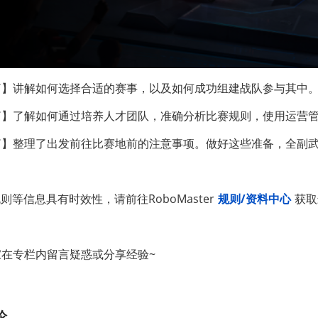
篇】讲解如何选择合适的赛事，以及如何成功组建战队参与其中
篇】了解如何通过培养人才团队，准确分析比赛规则，使用运营
篇】整理了出发前往比赛地前的注意事项。做好这些准备，全副
规则等信息具有时效性，请前往RoboMaster 
规则/资料中心
获取
家在专栏内留言疑惑或分享经验~
论