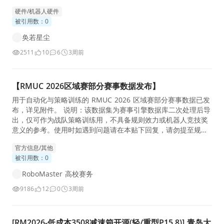
硬件/机器人硬件
被引用数：0
奂若星尘
2511
10
6
3周前
【RMUC 2026区域赛部分赛事数据发布】
用于自动化与策略训练的 RMUC 2026 区域赛部分赛事数据已发
布，详见附件。 说明：该数据集为赛事引擎数据库二次处理后导
出，仅可作为战队策略训练用，不具备规则效力或机器人竞技奖
意义的参考。使用时如遇到问题请在本贴下回复，请勿提至规则
答疑或技术支持渠道。 RMUC 2026 区域赛数据集使用说明：
官方信息/其他
被引用数：0
RoboMaster 高校赛务
9186
12
0
3周前
[RM2026-低成本3508减速箱开源(轻/重型P15.8)] 青岛大