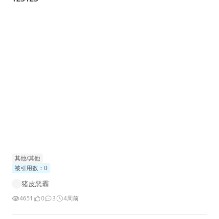
其他/其他
被引用数：0
猪皮恶霸
4651
0
3
4周前