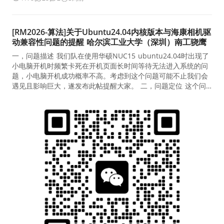
[RM2026-算法]关于Ubuntu24.04内核版本与海康相机驱
动兼容性问题的提醒 哈尔滨工业大学（深圳）南工骁鹰
一，问题描述 我们队在使用华硕NUC15 ubuntu24.04时出现了
小电脑开机时频繁卡死在开机页面长时间等待无法进入系统的问
题，小电脑开机成功概率不高。考虑到这个问题可能不止我们会
遇见且影响巨大，遂发布此帖提醒大家。 二，问题定位 这个问
题是由海康相机驱动MVS的gevfilter模块与ubuntu24.04于5月
底发布的6.17.0-35的HWE内核版本导致的。 调取Ubuntu日志，
我发现Kernel boot时硬件初始化正常，但是在InitModuleServi
ce加载gevfilter模块时，gevfilter module access invalid mem
ory并且加载失败，后续系统尝试重新加载均失败，并且导致CPU
长时间卡死并且触发soft lockup。 检查内核版本，发现内核在
没有手动更新的情况下，unattended upgrade自动更新（secu
rity）至6.17.0-35版本。根据apt日志，是在六月十七日自动更