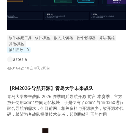
软件/实用工具
软件/其他
嵌入式/英雄
软件/模拟器
算法/英雄
其他/其他
被引用数：0
astesia
3164
10
4
2周前
【RM2026-导航开源】青岛大学未来战队
青岛大学未来战队 2026 赛季哨兵导航开源 前言 本赛季，官方
放开使用odin1空间记忆模块，于是便有了odin1与mid360进行
融合导航的需求，但目前网上相关资料与开源较少，故开源本代
码，希望为各战队提供技术参考，起到抛砖引玉的作用