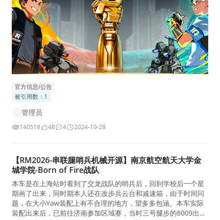
官方信息/公告
被引用数：1
管理员
140518
48
4
2024-10-28
【RM2026-串联腿哨兵机械开源】南京航空航天大学金
城学院-Born of Fire战队
本车是在上海站时看到了交龙战队的哨兵后，回到学校后一个星
期画了出来，同时期本人还在改步兵云台和减速箱，由于时间问
题，在大小Yaw装配上有不合理的地方，望多多包涵。本车实际
装配出来后，已前往济南参加区域赛，当时三号腿步的8009出现