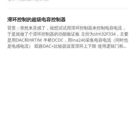
滞环控制的超级电容控制器
背景：突然来灵感了，就想试试用滞环控制器来控制电容电流，
于是就做了个滞环控制器的功能验证板 主控为stm32F334，主要
是用DAC和HRTIM 半桥DCDC，用ina240采集电容电流（同时也
是电感电流） 双路DAC+比较器设置滞环上下限 使用逻辑门和触
发器实现滞环逻辑 用HRTIM+逻辑门约束开关频率和设置死区 实
物图：