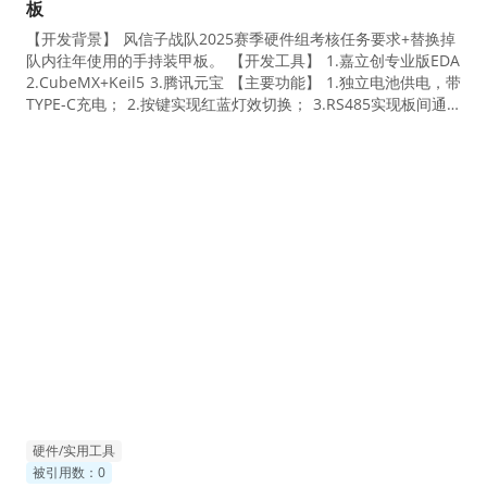
板
【开发背景】 风信子战队2025赛季硬件组考核任务要求+替换掉
队内往年使用的手持装甲板。 【开发工具】 1.嘉立创专业版EDA
2.CubeMX+Keil5 3.腾讯元宝 【主要功能】 1.独立电池供电，带
TYPE-C充电； 2.按键实现红蓝灯效切换； 3.RS485实现板间通
信，可在一个装甲板做到多块串联装甲板的灯光同步切换。 【硬
件核心元件】 1.MCU：STM32G030F6P6TR（优信3.5r一片） 2.
RS485芯片：MAX3485（优信1.1r一片） 3.电源芯片：IP5306
（优信0.82r一片），AMS1117-3V3（优信0.55r一片） 4.灯珠型
号：XL-3528RGBW-HM（共阳极） 【PCB特点】 1.成本低，一
套（灯控板+两个灯板）总计15r左右。
硬件/实用工具
被引用数：0