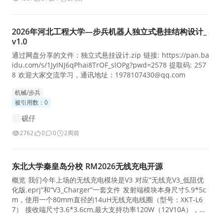
2026年河北工程大学—步兵机器人独立式悬挂结构设计_
v1.0
通过网盘分享的文件：独立式悬挂设计.zip 链接: https://pan.ba
idu.com/s/1JyINJ6qPhai8TrOF_slOPg?pwd=2578 提取码: 257
8 欢迎大家交流学习，通讯地址：1978107430@qq.com
机械/步兵
被引用数：0
砚仔
2762
0
0
2周前
东北大学秦皇岛分校 RM2026无线充电开源
概览 我们今年上场的无线充电模块是V3 对应”无线充V3_低阻优
化版.eprj“和“V3_Charger”一套文件 发射端模块本身尺寸5.9*5c
m，使用一个80mm直径的14uH无线充电线圈（型号：XKT-L6
7） 接收端尺寸3.6*3.6cm,最大支持功率120W（12V10A），高
度受mmkp82电容限制，使用与发射端同样的线圈 资料 FClApat