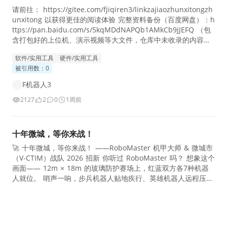
请前往： https://gitee.com/fjiqiren3/linkzajiaozhunxitongzh
unxitong 以获得更佳的阅读体验 完整资料备份（百度网盘）：h
ttps://pan.baidu.com/s/5kqMDdNAPQb1AMkCb9jJEFQ （包
含打包好的上位机、演示视频等大文件，仓库中未收录的内容以
网盘为准） gitee不方便放视频，我在这放几个当时测试时的视
软件/实用工具
硬件/实用工具
频吧
被引用数：0
F机器人3
2127
2
0
1周前
十年微城，等你来战！
🚀 十年微城，等你来战！ ——RoboMaster 机甲大师 & 微城市
（V-CTIM）战队 2026 招新 你听过 RoboMaster 吗？ 想象这个
画面—— 12m × 18m 的玻璃防护赛场上，红蓝双方各7种机器
人就位。 哨声一响，步兵机器人贴地疾行、英雄机器人远程压
制、哨兵机器人自主索敌锁定、工程机器人穿梭救援、空中机器
人俯瞰全场…… 17mm 和 42mm 两种弹丸在赛场上呼啸，击中
敌方装甲板