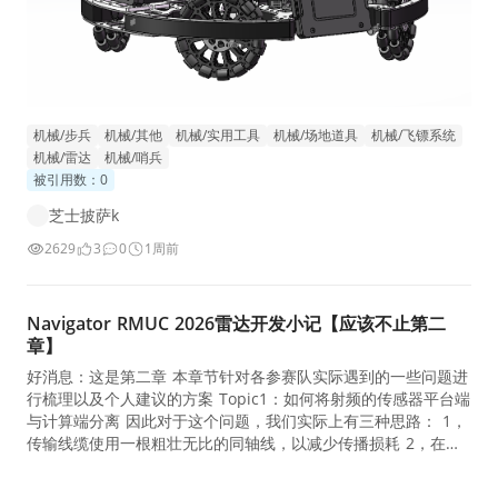
机械/步兵
机械/其他
机械/实用工具
机械/场地道具
机械/飞镖系统
机械/雷达
机械/哨兵
被引用数：0
芝士披萨k
2629
3
0
1周前
Navigator RMUC 2026雷达开发小记【应该不止第二
章】
好消息：这是第二章 本章节针对各参赛队实际遇到的一些问题进
行梳理以及个人建议的方案 Topic1：如何将射频的传感器平台端
与计算端分离 因此对于这个问题，我们实际上有三种思路： 1，
传输线缆使用一根粗壮无比的同轴线，以减少传播损耗 2，在天
线近端使用一个LNA，对后端线损进行补偿 3，缩短同轴线长
度、 考虑到思路三不是这一节我们想讨论的范围，所以我们只讨