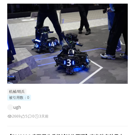
异常，在整个区域赛阶段腿哨都是当作步兵开的，效果甚至意外
不错（可能是由于大小Yaw结构，自瞄较腿步效果更好）。区域
赛结束后，由于人员不足，腿哨迟迟没有继续推进，以至于在复
活赛的赛场上也没能
机械/哨兵
被引用数：0
ugh
2669
5
0
3天前