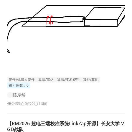
论1，2 方案一：降低损耗 从损耗的角度看，同轴线确实是越粗
越好，这里
硬件/机器人硬件
算法/雷达
算法/技术资料
其他/其他
被引用数：0
陈厚然
2433
0
0
1周前
【RM2026-超电三端校准系统LinkZap开源】长安大学-V
GD战队