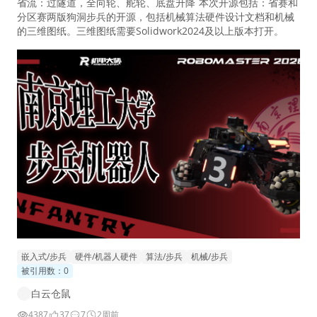
省流：过隧道，全向轮、舵轮、底盘升降 本次开源包括：省赛和
分区赛两版狗洞步兵的开源，包括机械算法硬件设计文档和机械
的三维图纸。三维图纸需要Solidwork2024及以上版本打开。
嵌入式/步兵
硬件/机器人硬件
算法/步兵
机械/步兵
被引用数：0
白云仓鼠
4387
37
7
2周前