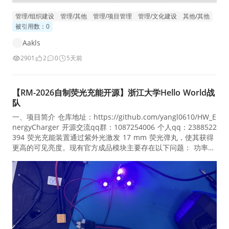
管理/组织建设
管理/其他
管理/项目管理
管理/文化建设
其他/其他
被引用数：0
Aakls
2901
2
0
5天前
【RM-2026自制荧光充能开源】浙江大学Hello World战
队
一、项目简介 仓库地址：https://github.com/yangl0610/HW_E
nergyCharger 开源交流qq群：1087254006 个人qq：2388522
394 荧光充能装置通过紫外光激发 17 mm 荧光弹丸，使其获得
更高的可见亮度。现有官方成品模块主要存在以下问题： 功率较
小、充能亮度不足。 在 2025 年国赛中，通常需要安装 4 块以
上灯板才能通过检录。 安装不便。 模块需要悬挂在弹路上，对
机械结构设计和装配造成一定限制。 成本较高。 官方成品模块
的整体使用成本较高。 2026 赛季，在顾组长的指导和机械组的
协作下，我们通过多轮实验，研发出一套高性价比、稳定且便于
安装的自制荧光充能装置。单套装置的复刻成本可控制在 40 元
以内，实际效果如下：<