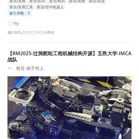
算法/其他
算法/步兵
算法/哨兵
算法/英雄
算法/雷达
算法/实用工具
算法/空中机器人
被引用数：0
hy
5885
31
10
4周前
【RM2025-过洞舵轮工程机械结构开源】五邑大学-IMCA
战队
一、前言 由于对上