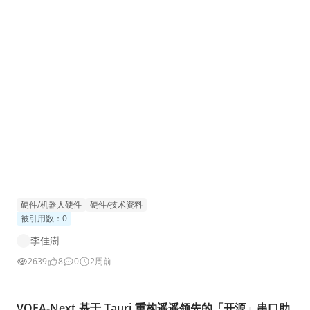
ite/Wireless_Charger_RM 含有原理图和代码
硬件/机器人硬件
硬件/技术资料
被引用数：0
李佳澍
2639
8
0
2周前
VOFA-Next 基于 Tauri 重构遥遥领先的「开源」串口助