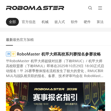
全部
官方信息
机械
嵌入式
软件
硬件
算法
最新
最热
官方
加精
RoboMaster 机甲大师高校系列赛报名参赛攻略
🎊RoboMaster 机甲大师超级对抗赛（下称RMUC）/ 机甲大师
高校联盟赛（下称RMUL）即将在2025年10月29日 18:00正式启
动报名！🎊 26赛季整体报名流程发生了较大的变化，RMUC和R
MUL与战队相关联的报名、备赛、技术评审均会在 RoboMaster
社区承载，期待在RoboMaster 的新社区中与大家共同备战26赛
季！ <