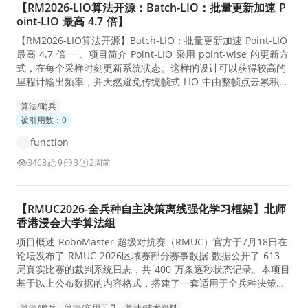
【RM2026-LIO算法开源：Batch-LIO：批量更新加速 P
oint-LIO 最高 4.7 倍】
【RM2026-LIO算法开源】Batch-LIO：批量更新加速 Point-LIO
最高 4.7 倍 一、项目简介 Point-LIO 采用 point-wise 的更新方
式，在每个采样时刻更新系统状态。这样的设计可以获得较高的
里程计输出频率，并天然避免传统帧式 LIO 中由整帧点云累积造
成的运动畸变。 但另一方面，大量细粒度的点云匹配和滤波更新
算法/哨兵
也会带来较高的计算开销，系统需要频繁进行近邻搜索、平面拟
被引用数：0
合、残差构建和 EKF 更新，消耗了较多的计算资源。 Batch-LIO
参考中国科学技术大学张昊鹏学长本科毕业设计 Batch-LIWO 中
function
的批量更新方法，对 Point-LIO 的更新粒度进行了修改： 将相邻
3468
9
3
2周前
约 1 ms 内的激光点组成一个 batch，完成窗口内运动补偿后，
统一执行一次滤波更新。 目前项目已经提供： ROS 1 Noetic 版
本； ROS 2 Humble 版本； Po
【RMUC2026-全兵种自主决策离线强化学习框架】北师
香港浸会大学算法组
项目概述 RoboMaster 超级对抗赛（RMUC）官方于7月18日在
论坛发布了 RMUC 2026区域赛部分赛事数据 数据公开了 613
局真实比赛的裁判系统日志，共 400 万条逐秒状态记录。本项目
基于以上公布数据的内容格式，搭建了一套适用于全兵种决策策
略训练的离线强化学习框架，并使用IQL, BC, Decision Transfor
算法/哨兵
算法/实用工具
算法/技术资料