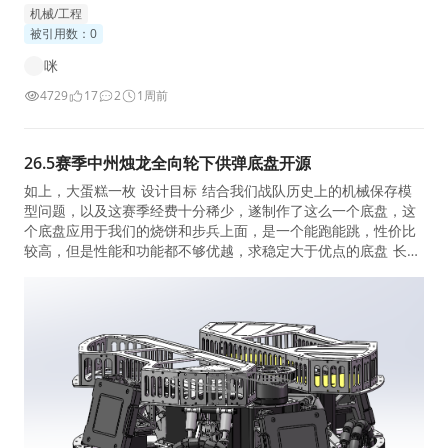
机械/工程
被引用数：0
咪
4729
17
2
1周前
26.5赛季中州烛龙全向轮下供弹底盘开源
如上，大蛋糕一枚 设计目标 结合我们战队历史上的机械保存模
型问题，以及这赛季经费十分稀少，遂制作了这么一个底盘，这
个底盘应用于我们的烧饼和步兵上面，是一个能跑能跳，性价比
较高，但是性能和功能都不够优越，求稳定大于优点的底盘 长度
宽度560mm，高度约285mm，离地间隙70m