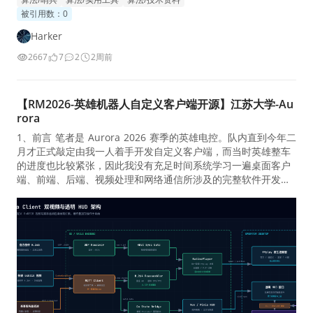
mer三种算法进行了离线强化学习训练的尝试与效果评估。结论
被引用数：0
显示模型能够初步学习到人类步兵的战术模式。 框架覆盖日志解
析 → 观测 / 动作 / 奖励构建 → 多卡训练 → 离线评估 → 部署
Harker
接口，全兵种通用 开源地址
2667
7
2
2周前
【RM2026-英雄机器人自定义客户端开源】江苏大学-Au
rora
1、前言 笔者是 Aurora 2026 赛季的英雄电控。队内直到今年二
月才正式敲定由我一人着手开发自定义客户端，而当时英雄整车
的进度也比较紧张，因此我没有充足时间系统学习一遍桌面客户
端、前端、后端、视频处理和网络通信所涉及的完整软件开发流
程。 项目中的前后端代码有相当大一部分是在 AI Agent 工具辅
助下完成的。我主要负责确定需求、选择技术路线、拆分问题，
并结合代码审查、仿真和实机联调不断修正结果。AI 确实显著降
低了跨技术栈开发的门槛，但它并不能替代对协议、数据流、异
常恢复和实战需求的判断，这一点在项目后期尤其明显。 目前客
户端只在 Debian 13 上完成了较完整的开发和运行验证。Ubun
tu 24 及更新版本理论上具备相近的依赖环境