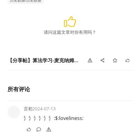
历史数据/历史数据
请问这篇文章对你有用吗？
【分享帖】算法学习-麦克纳姆轮原理
所有评论
言初
2024-07-13
氵氵氵氵氵氵:$:loveliness: