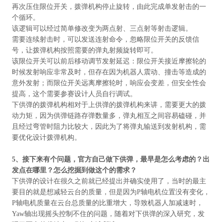
再次压住限位开关，拨弹机构停止旋转，由此完成单发射击的一
个循环。
该逻辑可以经过简单修改变为两点射、三点射等射击逻辑。
需要连续射击时，可以发送连射命令，忽略限位开关的反馈信
号，让拨弹机构按照需要的弹丸射频旋转即可。
该限位开关可以前后移动调节发射延迟：限位开关接近摩擦轮的
时候发射响应非常及时，但存在因为机器人震动、撞击等造成的
意外发射；而限位开关远离摩擦轮时，响应会变差，但安全性会
提高，这个需要参赛设计人员自行调试。
下供弹的拨弹机构相对于上供弹的拨弹机构来讲，需要更大的拨
动力矩，因为供弹链路存弹数量多，弹丸相互之间容易磕碰，并
且经过弯管时阻力比较大，因此为了将弹丸输送到发射机构，需
要优化设计拨弹机构。
5
、接下来有个问题，官方自己做下供弹，最早是怎么考虑的？出
发点在哪里？怎么挖掘到做这个的需求？
下供弹的设计在很久之前就已经提出并确实使用了，当时的最主
要目的就是想减轻云台的质量，但是因为P轴电机位置没有变化，
P轴电机质量在云台总质量的比重增大，导致机器人加减速时，
Yaw轴出现摇头控制不住的问题，随着对下供弹的深入研究，发