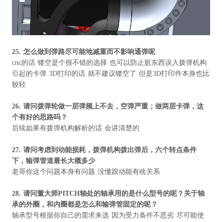
25.
怎么做到弹路尽可能地减重而不影响通弹呢
cnc的话 镂空是个很不错的选择 也可以防止脏东西误入拨弹机构
引起的卡弹 3D打印的话 就不建议镂空了 但是3D打印件本身也比
较轻
26.
请问拨弹轮做一层弹频上不去，空弹严重；做两层卡弹，这
个有好的思路吗？
后续如果有拨弹机构解析的话 会讲清楚的
27.
请问考虑到动能损耗，拨弹机构拨出弹后，六个转点条件
下，输弹管道最长大概多少
老哥你这个问题本身有问题 没懂跟动能有啥关系
28.
请问董大师
PITCH
轴处的轴承用的是什么型号的呢？
关于轴
承的外圈，和内圈都是怎么和输弹管固定的呢？
轴承型号根据你自己的需求来选 因为受力条件不恶劣 尽可能使