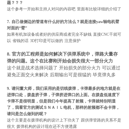
题？？？
这个参考一开始和主持人对问的内容吧 里面有比较详细的介绍了
7.
自己做侧边的管道有什么好的方法么？就是连接
yaw
轴电机臂
对面的
“
臂
”
如果有机加设备或者好的供应商或者完全不缺钱 直接CNC干就可
以 省钱的话 3D打印是可以做的 注意保护
8.
官方的工程师是如何解决下供弹系统中，弹路大量存
弹的问题。这个在比赛刚开始会损失很大一部分火力
这个就是战术选择问题了
开始损失的部分火力
可以通过
避免正面交火来解决
后期输出可是很猛的
毕竟弹丸多
9.
请问董大师，我们采用的是切线拨弹，卡弹最多的地方就是在
进弹口处，拨盘挤子弹，子弹挤进弹口的上面。在拨盘低速度下
卡弹不是很明显，但是我们今年提高了射频，卡弹就特别明显
了，我看官方的测试ＳＮＡＩＬ电机，那样的射频都不会卡弹，
请问是怎么做到的呢？
这个主要是在拨弹机构的设计上下功夫了 跟供弹管路的关系不是
很大 拨弹机构的设计现在还不方便透露