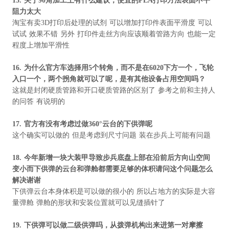
15.
关于
90
角加工上有什么建议，便宜的
PLA
打印方法表面不平
阻力太大
淘宝有卖3D打印后处理的试剂 可以增加打印件表面平滑度 可以
试试 效果不错 另外 打印件走丝方向应该顺着管路方向 也能一定
程度上增加平滑性
16.
为什么官方车选择用
5
个转角，而不是在
6020
下方一个，飞轮
入口一个，两个拐角就可以了呢，是有其他设备占用空间吗？
这就是封闭硬质管路和开口硬质管路的区别了 参考之前和主持人
的问答 有说明的
17.
官方有没有考虑过做
360°
云台的下供弹呢
这个确实可以做的 但是考虑到尺寸问题 装在步兵上可能有问题
18.
今年新增一块大装甲
导致步兵底盘上部在沿前后方向山空间
变小
而下供弹的云台和弹舱都需要足够的体积
请问这个问题怎么
解决
谢谢
下供弹云台本身体积是可以做的很小的 所以占地方的实际是大容
量弹舱 弹舱的形状和安装位置就可以见缝插针了
19.
下供弹可以做二级供弹吗，从拨弹机构出来进第一对摩擦