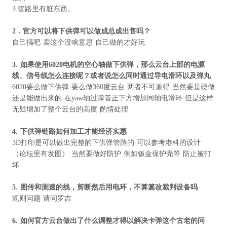
3.管路里有脏东西。
2
．官方可以将下供弹可以做成总成出售吗？
自己搞吧 卖这个没啥意思 自己做的才好玩
3.
如果使用
6020
电机的空心轴做下供弹，那么云台上部的电源
线、信号线怎么连接呢？或者说怎么同时通过导电滑环以及弹丸
6020要么做下供弹 要么做360度云台 两者不可兼得 当然要是硬做
还是能做出来的 在yaw轴过弹管正下方增加同轴电滑环 但是这样
无疑增加了整个云台的高度 酌情处理
4.
下供弹链路如何加工才能经济实惠
3D打印是可以做出完整的下供弹管路的 可以参考港科的设计
（论坛里有发图） 当然要做好防护 例如钣金保护壳等 防止被打
坏
5.
图传和测速的线，剪断然后用电环，不算篡改裁判设备吗
规则问题 请问罗吉
6.
如何官方云台做出了什么调整才得以解决卡弹这个古老的问