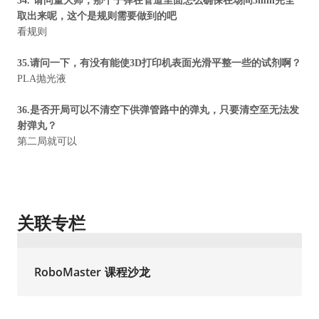
34.
请问董大师，那个子弹在管道里面怎么确保在场间
3min
完全
取出来呢，这个是规则需要做到的吧
看规则
35.
请问一下，有没有能使
3D
打印机表面光滑平整一些的试剂啊？
PLA抛光液
36.
是否开局可以不清空下供弹管路中的弹丸，只要清空至无法发
射弹丸？
第二局就可以
关联专栏
RoboMaster 课程沙龙