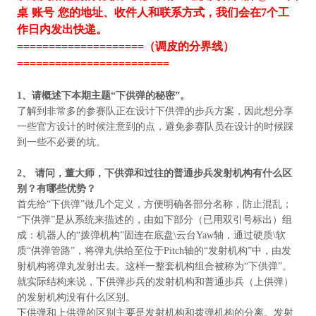
桌 账号 您的地址、收件人和联系方式，我们会在7个工
作日内发出快递。
====================（调皮的分界线）
========================
1、请概述下本期主题
“
下供弹的秘密
”
。
了解到非常多的参赛队正在设计下供弹的步兵方案，因此想分享
一些官方设计的时候注意到的点，避免参赛队员在设计的时候踩
到一些不必要的坑。
2、
请问，董大师，下供弹和过往的普通步兵发射机构有什么区
别？有哪些优势？
首先给“下供弹”做几个定义，方便明确各部分名称，防止混乱；
“下供弹”是从系统来描述的，由如下部分（已用双引号标出）组
成：机器人的“拨弹机构”固连在底盘\云台Yaw轴，通过硬质\软
质“供弹管路”，将弹丸供给至位于Pitch轴的“发射机构”中，由发
射机构将弹丸发射出去。这样一整套机构组合被称为“下供弹”。
就实际结构来说，下供弹步兵的发射机构和普通步兵（上供弹）
的发射机构没有什么区别。
下供弹和上供弹的区别主要是发射机构和拨弹机构的分离。发射