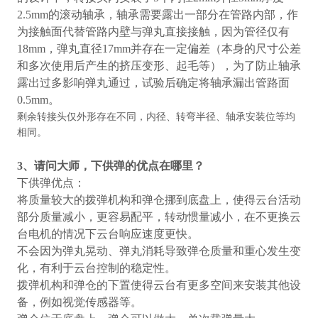
2.5mm
的滚动轴承，轴承需要露出一部分在管路内部，作
为接触面代替管路内壁与弹丸直接接触，因为管径仅有
18mm
，弹丸直径
17mm
并存在一定偏差（本身的尺寸公差
和多次使用后产生的挤压变形、起毛等），为了防止轴承
露出过多影响弹丸通过，试验后确定将轴承漏出管路面
0.5mm
。
剩余转接头仅外形存在不同，内径、转弯半径、轴承安装位等均
相同。
3
、请问大师，下供弹的优点在哪里？
下供弹优点：
将质量较大的拨弹机构和弹仓挪到底盘上，使得云台活动
部分质量减小，更容易配平，转动惯量减小，在不更换云
台电机的情况下云台响应速度更快。
不会因为弹丸晃动、弹丸消耗导致弹仓质量和重心发生变
化，有利于云台控制的稳定性。
拨弹机构和弹仓的下置使得云台有更多空间来安装其他设
备，例如视觉传感器等。