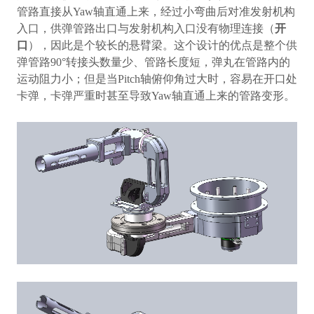
管路直接从
Yaw
轴直通上来，经过小弯曲后对准发射机构
入口，供弹管路出口与发射机构入口没有物理连接（
开
口
），因此是个较长的悬臂梁。这个设计的优点是整个供
弹管路
90°
转接头数量少、管路长度短，弹丸在管路内的
运动阻力小；但是当
Pitch
轴俯仰角过大时，容易在开口处
卡弹，卡弹严重时甚至导致
Yaw
轴直通上来的管路变形。