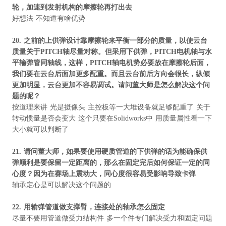
轮，加速到发射机构的摩擦轮再打出去
好想法 不知道有啥优势
20.
之前的上供弹设计靠摩擦轮来平衡一部分的质量，以使云台
质量关于
PITCH
轴尽量对称。但采用下供弹，
PITCH
电机轴与水
平输弹管同轴线，这样，
PITCH
轴电机势必要放在摩擦轮后面，
我们要在云台后面加更多配重。而且云台前后方向会很长，纵倾
更加明显，云台更加不容易调试。请问董大师是怎么解决这个问
题的呢？
按道理来讲 光是摄像头 主控板等一大堆设备就足够配重了 关于
转动惯量是否会变大 这个只要在Solidworks中 用质量属性看一下
大小就可以判断了
21.
请问董大师，如果要使用硬质管道的下供弹的话为能确保供
弹顺利是要保留一定距离的，那么在固定完后如何保证一定的同
心度？因为在赛场上震动大，同心度很容易受影响导致卡弹
轴承定心是可以解决这个问题的
22.
用输弹管道做支撑臂，连接处的轴承怎么固定
尽量不要用管道做受力结构件 多一个件专门解决受力和固定问题