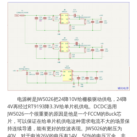
  电源树是JW5026把24降10V给栅极驱动供电，24降
4V再经过RT9193降3.3V给单片机供电。DCDC选用
JW5026一个很重要的原因是他是一个FCCM的Buck芯
片，可以保证在给单片机供电这种需求电流不大的场景保
持连续导通，能有更好的纹波表现。JW5026的耐压为
40V，对于电池26V的电压有14V，50%的电压冗余，非