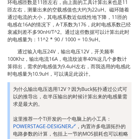
环电感匝数是11匝左右，由上面的工具计算出来也是11
匝左右，测量出来的空载感值也大约为22uH。磁环随着
通过电流的大小，其电感系数近似线性地下降，11匝的
电感在16A的情况下，A·T系数为176，此时电感系数已经
衰减到差不多90nH/T^2。通过这些数据可以计算出此时
的电感量为：11^2 * 90 / 1000 = 10.9uH。
  通过输入电压24V，输出电压12V，开关频率
100Khz，输出电流16A，电流纹波率40%这几个参数计
算得出，需求的电感值为9.4uH左右，而我选用的电感此
时电感量为10.9uH，可以满足此设计。
为什么输出电压选用12V？因为Buck拓扑通过公式可
以的推导出，在半压输出的时候计算出来的电感量需
求是最大的。  

这里推荐一个TI开发的一个电脑上的小工具：
POWERSTAGE-DESIGNER🔗
，内置许多电源拓扑的
电路参数的计算，包括上一节的MOS损耗也可以粗略