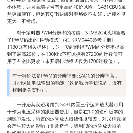
小体积，并且高端型号有更高的涨价风险。G431CBU6虽
然更加便宜，但是其QFN封装对电烙铁不友好，焊接难度
更大，不考虑。
  对于定时器PWM分辨率的考虑，STM32G4系列新增
了PWM输出的“抖动模式”（在《RM0440参考手册》
1130页有相关描述），这一功能使得PWM的分辨率提高
到了最高20位，在100Khz下可以拥有27200的计数值可
用于占空比更改（未开启抖动模式仅为1700计数值）。
有一种说法是PWM的分辨率要比ADC的分辨率高，
才能保证电源输出的稳定（这是我听学长说的，没有
找到相关资料）。
  一开始其实还考虑到G431内置三个运算放大器可用
于作为电压采样的跟随器使用，但是在1.0的硬件版本的
测试中发现，内置的运算放大器线性度较差，对采样数据
会产生较大的影响（非常奇怪，我用F3的运算放大器的
时候都没出现这种情况）。最后只将运算放大器用于