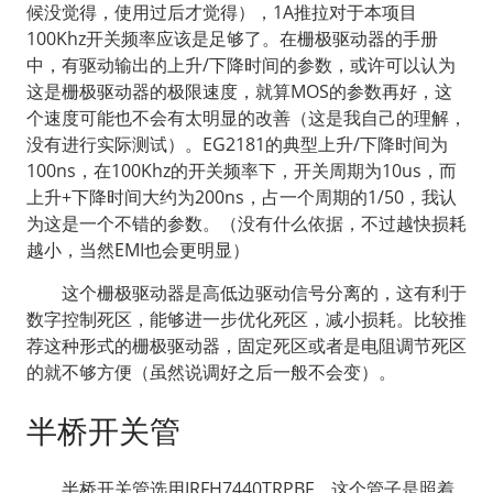
候没觉得，使用过后才觉得），1A推拉对于本项目
100Khz开关频率应该是足够了。在栅极驱动器的手册
中，有驱动输出的上升/下降时间的参数，或许可以认为
这是栅极驱动器的极限速度，就算MOS的参数再好，这
个速度可能也不会有太明显的改善（这是我自己的理解，
没有进行实际测试）。EG2181的典型上升/下降时间为
100ns，在100Khz的开关频率下，开关周期为10us，而
上升+下降时间大约为200ns，占一个周期的1/50，我认
为这是一个不错的参数。（没有什么依据，不过越快损耗
越小，当然EMI也会更明显）
  这个栅极驱动器是高低边驱动信号分离的，这有利于
数字控制死区，能够进一步优化死区，减小损耗。比较推
荐这种形式的栅极驱动器，固定死区或者是电阻调节死区
的就不够方便（虽然说调好之后一般不会变）。
半桥开关管
  半桥开关管选用IRFH7440TRPBF，这个管子是照着