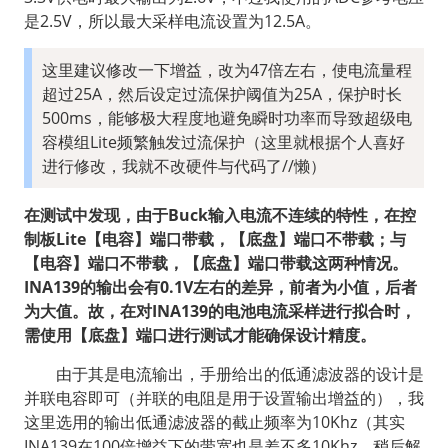
是2.5V，所以最大采样电流设置为12.5A。
这里建议修改一下增益，改为47倍左右，使电流量程
超过25A，然后设定过流保护阈值为25A，保护时长
500ms，能够极大程度地避免瞬时功率而导致超级电
容模组Lite频繁触发过流保护（这里就根据个人喜好
进行修改，我就不改硬件与代码了//懒）
在测试中发现，由于Buck输入电流不连续的特性，在控
制板Lite【电容】端口带载，【底盘】端口不带载；与
【电容】端口不带载，【底盘】端口带载这两种情况。
INA139的输出会有0.1V左右的差异，前者为小值，后者
为大值。故，在对INA139的电池电流采样进行拟合时，
需使用【底盘】端口进行测试才能确保设计精度。
  由于其是电流输出，手册给出的低通滤波器的设计是
并联电容即可（并联的电阻是用于设置输出增益的），我
这里选用的输出低通滤波器的截止频率为10Khz（其实
INA139在100倍增益下的带宽也是差不多10Khz，稍后解