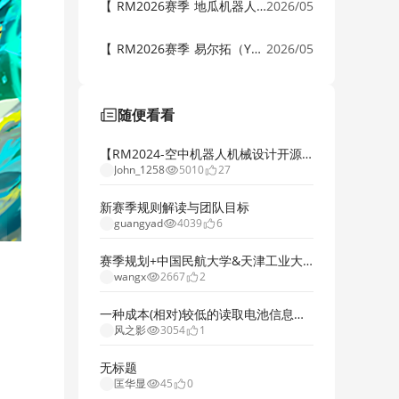
【 RM2026赛季 地瓜机器人赞助物资权益通知】
2026/05
【 RM2026赛季 易尔拓（YATO）赞助物资权益通知】
2026/05
【 RM2026赛季 达索系统&森科云创赞助物资权益通知】
2026/05
随便看看
【RM2024-空中机器人机械设计开源】浙江大学-Hello World
John_1258
5010
27
新赛季规则解读与团队目标
guangyad
4039
6
赛季规划+中国民航大学&天津工业大学＋Triple i +RM2025赛季规划开源
wangx
2667
2
一种成本(相对)较低的读取电池信息的方案
风之影
3054
1
无标题
匡华显
45
0