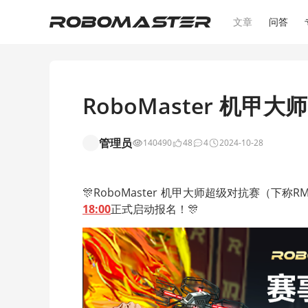
文章
问答
RoboMaster 机
管理员
140490
48
4
2024-10-28
🎊RoboMaster 机甲大师超级对抗赛（下称
18:00
正式启动报名！🎊