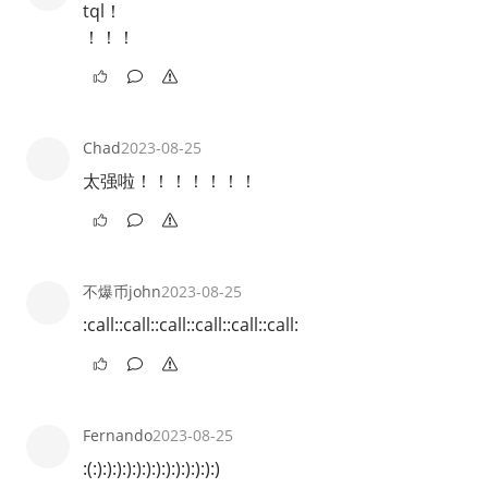
tql！
！！！
Chad
2023-08-25
太强啦！！！！！！！
不爆币john
2023-08-25
:call::call::call::call::call::call:
Fernando
2023-08-25
:(:):):):):):):):):):):):):)